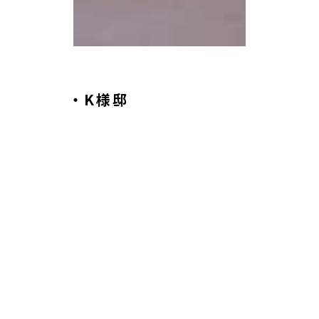
2026.03.31
西尾市・K様邸
私たちの家づくりは、土地探しから始まりまし
た。
そんな時に出会ったのがcasa
MIKAWAMINAMIさん。
初めてのことだらけで、たくさんの不安や質問