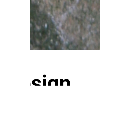
design
casa 09