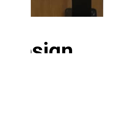
design
casa 04